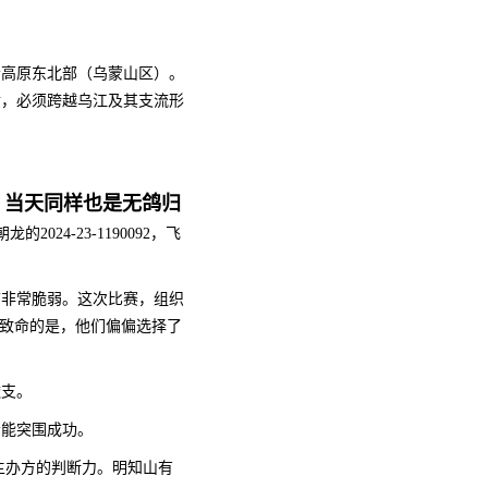
贵高原东北部​​（乌蒙山区）。
，必须跨越​​乌江及其支流形
拼，当天同样也是无鸽归
24-23-1190092，飞
前非常脆弱。这次比赛，组织
更致命的是，他们偏偏选择了
透支。
者能突围成功。
和主办方的判断力。明知山有