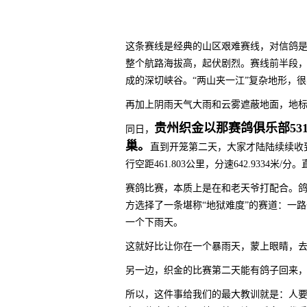
这条赛线是经典的​​山区艰难赛线​​，对信鸽
整个航路海拔高，起伏剧烈。赛线前半段，信
成的深切峡谷​​。​​“两山夹一江”复杂地形
再加上阴雨天气大雨和云雾遮蔽地面，地标
贵州织金以那赛鸽俱乐部53
同日，
巢。
直到开笼第二天，大家才陆陆续续收到赛鸽
行空距461.803公里，分速642.9334米/分
赛鸽比赛，本质上是在和老天爷打配合。
方选择了一条​​堪称“地狱难度”的赛道​
一个​​下雨天​​。
这就好比让你在一个暴雨天，蒙上眼睛，
另一边，织金的比赛第二天能有鸽子回来，正
所以，这件事给我们的最大教训就是：​​人