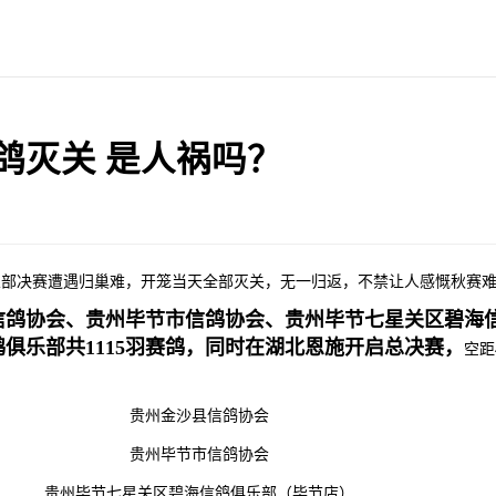
鸽灭关 是人祸吗？
俱乐部决赛遭遇归巢难，开笼当天全部灭关，无一归返，不禁让人感慨秋赛
沙县信鸽协会、贵州毕节市信鸽协会、贵州毕节七星关区碧海
俱乐部共1115羽赛鸽，同时在湖北恩施开启总决赛，
空距
贵州金沙县信鸽协会
贵州毕节市信鸽协会
贵州毕节七星关区碧海信鸽俱乐部（毕节店）