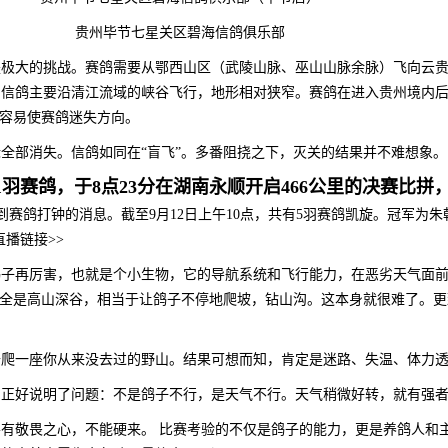
贵州毕节七星关区碧海信鸽俱乐部
是极大的挑战。赛鸽需要从​​鄂西山区​​（武陵山脉、巫山山脉余脉）飞向​​云
鸽主要沿​​清江流域​​的峡谷飞行，地形相对狭窄。赛鸽在进入贵州境内后
，很容易使赛鸽迷失方向。
全部消失。信鸽如同在“盲飞”。多番阻挠之下，灭关的结果并不难想象。
1羽赛鸽，于8点23分在湖南永顺开启466公里的决赛比
打钟的消息。截至9月12日上午10点，共有5羽赛鸽凯旋。冠军为朱朝龙的20
。直播链接>>
鸽子再厉害，也就是个小生物，它的导航系统和飞行能力，在恶劣天气面
​：一路全是高山深谷，相当于让鸽子不停地爬坡，钻山沟。这本身就很难了。
去爬一座你从来没去过的野山。结果可想而知，肯定是迷路、失温、体力
好说明了问题：​​不是鸽子不行，是天气不行​​。天气稍微好转，就有强
要有敬畏之心，不能硬来。​​ 比赛考验的不仅是鸽子的能力，更是养鸽人